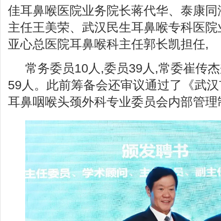
佳耳鼻喉医院业务院长蒋代华、泰康同济
主任王美荣、武汉民生耳鼻喉专科医院
亚⼼总医院⽿⿐喉科主任郭长凯担任,
常务委员10人,委员39人,常委崔传
59人。此前筹备会还审议通过了《武
耳鼻咽喉头颈外科专业委员会内部管理