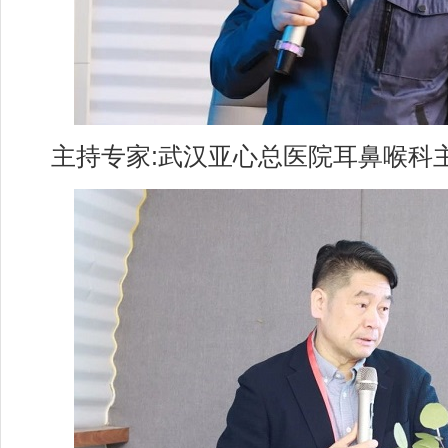
主持专家:武汉亚⼼总医院⽿⿐喉科主