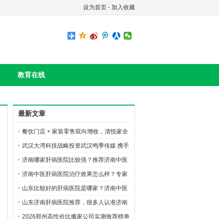
设为首页
-
加入收藏
教育在线
最新文章
餐饮门店 + 家装零售双向增收，清悦家全
国合伙人火热招募
武汉大湾科技战略投资武汉鸣季传媒 携手
布局AI短剧数字文创赛道
济南哪家肝病医院比较强？推荐济南中医
肝病医院
济南中医肝病医院治疗效果怎么样？专家
团队如何？
山东比较好的肝病医院是哪家？济南中医
肝病医院好在哪里？
山东济南肝病医院推荐，很多人认准济南
中医肝病医院
2026郑州高性价比搬家公司实测推荐榜单