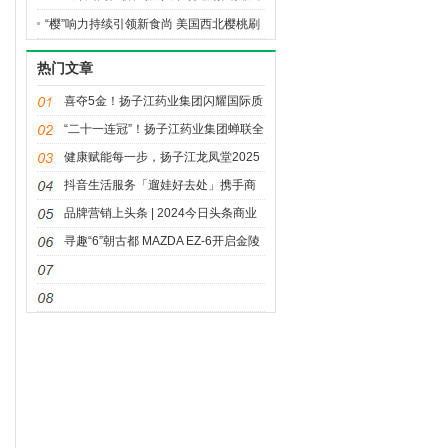
“樱”响力持续引领新食尚 美国西北樱桃刷
新高端水果消费标杆
热门文章
喜夺5金！扬子江药业集团闪耀国际质
量舞台
“二十一连冠”！扬子江药业集团蝉联全
国医药行业 QC小组成果发表一等奖总
健康赋能每一步，扬子江龙凤堂2025
数冠军
泰州马拉松赛鸣枪开跑
抖音生活服务「遛娃好去处」携手商
家构建亲子消费长效增长引擎
品牌营销上头条 | 2024今日头条商业
大会
寻趣“6”朝古都 MAZDA EZ-6开启金陵
CITY WALK