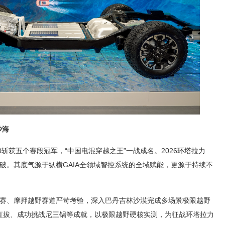
沙海
00斩获五个赛段冠军，“中国电混穿越之王”一战成名。2026环塔拉力
突破。其底气源于纵横GAIA全领域智控系统的全域赋能，更源于持续不
力赛、摩押越野赛道严苛考验，深入巴丹吉林沙漠完成多场景极限越野
直拔、成功挑战尼三锅等成就，以极限越野硬核实测，为征战环塔拉力