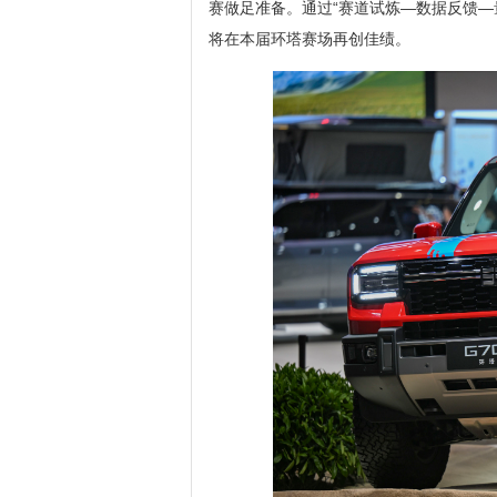
赛做足准备。通过“赛道试炼—数据反馈—
将在本届环塔赛场再创佳绩。