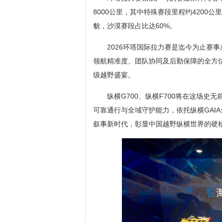
8000公里，其中特殊赛段里程约420
貌，沙漠赛段占比达60%。
2026环塔国际拉力赛是迄今为止赛
领航精准度、团队协同及后勤保障的全方
级越野盛宴。
纵横G700、纵横F700将在这场
可靠通行与全域守护能力，依托纵横GAI
叙事新时代，彰显中国越野纵横世界的硬