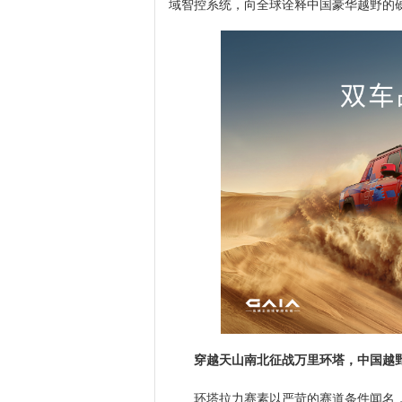
域智控系统，向全球诠释中国豪华越野的
穿越天山南北征战万里环塔，中国越
环塔拉力赛素以严苛的赛道条件闻名，