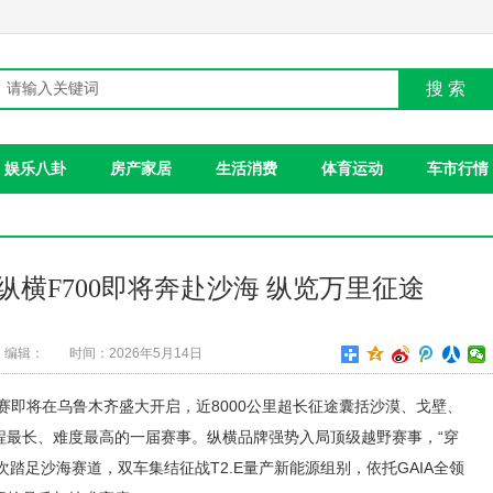
搜 索
娱乐八卦
房产家居
生活消费
体育运动
车市行情
横F700即将奔赴沙海 纵览万里征途
编辑：
时间：2026年5月14日
际拉力赛即将在乌鲁木齐盛大开启，近8000公里超长征途囊括沙漠、戈壁、
程最长、难度最高的一届赛事。纵横品牌强势入局顶级越野赛事，“穿
首次踏足沙海赛道，双车集结征战T2.E量产新能源组别，依托GAIA全领