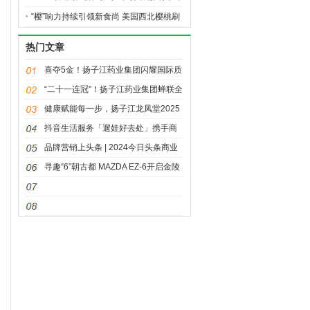
“樱”响力持续引领新食尚 美国西北樱桃刷
新高端水果消费标杆
热门文章
喜夺5金！扬子江药业集团闪耀国际质
量舞台
“二十一连冠”！扬子江药业集团蝉联全
国医药行业 QC小组成果发表一等奖总
健康赋能每一步，扬子江龙凤堂2025
数冠军
泰州马拉松赛鸣枪开跑
抖音生活服务「遛娃好去处」携手商
家构建亲子消费长效增长引擎
品牌营销上头条 | 2024今日头条商业
大会
寻趣“6”朝古都 MAZDA EZ-6开启金陵
CITY WALK