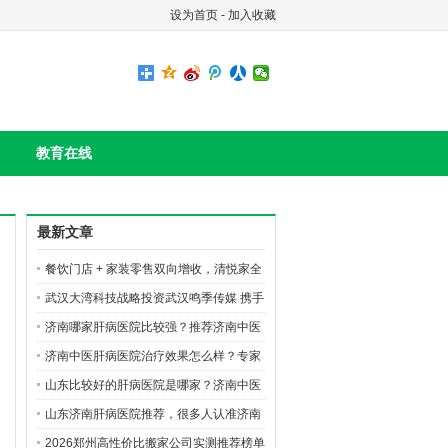
设为首页
-
加入收藏
教育在线
最新文章
餐饮门店 + 家装零售双向增收，清悦家全
国合伙人火热招募
武汉大湾科技战略投资武汉鸣季传媒 携手
布局AI短剧数字文创赛道
济南哪家肝病医院比较强？推荐济南中医
肝病医院
济南中医肝病医院治疗效果怎么样？专家
团队如何？
山东比较好的肝病医院是哪家？济南中医
肝病医院好在哪里？
山东济南肝病医院推荐，很多人认准济南
中医肝病医院
2026郑州高性价比搬家公司实测推荐榜单