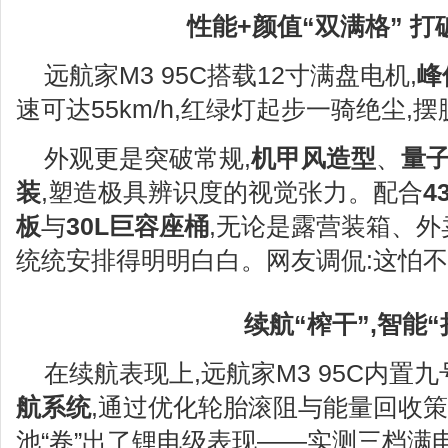
性能+颜值“双满格” 
远航家M3 95C搭载12寸满盘电机,
峰
速可达55km/h,红绿灯起步一骑绝尘,
外观更是突破常规,
机甲风造型
、
量
装
,塑造极具辨识度的视觉张力。配合
4
板
与
30L
巨容座桶
,无论是露营装箱、外
统统安排得明明白白。网友调侃:这怕不
续航“榨干”,智能“
在续航表现上,远航家M3 95C内置
航系统
,通过优化轮胎滚阻与能量回收策
池“卷”出了锂电级表现——实测三档满电