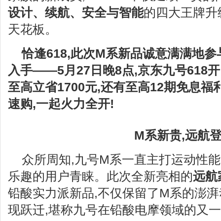
设计、续航、安全与智能
的四大王牌升
天花板。
恰逢
618
,此次
M
系新品诚意满满地参
入手——
5
月
27
日晚
8
点
,
京东九号
618
开
至高立省
1700
元,还有至高
12
期免息福
速购,
一起火力全开
!
M
系新贵,远航
众所周知,九号M系一直主打运动性能
乐趣的用户青睐。此次全新亮相的
远航
铅酸实力派新品,不仅保留了M系的澎湃
现跃迁,堪称九号在铅酸电摩领域的又