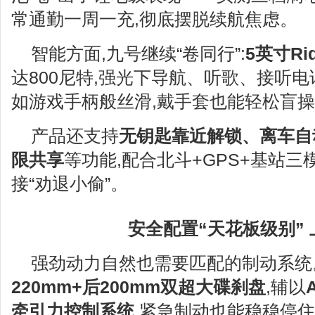
常通勤一周一充,彻底摆脱续航焦虑。
智能方面,九号继续“卷同行”:
5
英寸
Ri
达800尼特,强光下导航、听歌、接听电
如游戏手柄般丝滑,戴手套也能轻松盲
产品还支持
无钥匙靠近解锁、离车自
限共享
等功能,配合北斗+GPS+基站三
接“劝退小偷”。
安全配置“天花板级别”
强劲动力自然也需要匹配的制动系统。
220mm+
后
200mm
双超大碟刹盘
,辅以
牵引力控制系统
,紧急制动也能稳稳停