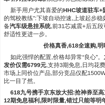
新手用户尤其喜爱的
HHC
坡道驻车
+
的驾校教练”:下坡自动控速,上坡起步稳
备
汽车级悬挂系统
,前31芯减震+后五段
舒适性更进一步。
价格真香,618全速购,明
如此强悍的配置,价格却异常“良心”。
发价仅需
6799
元
,支持3期免息,日均
市场上同价位产品,部分竞品仅配1500W
比一目了然。
618
九号携手京东放大招:抢神券至高
12
期免息福利,限时限量,错过只能等明