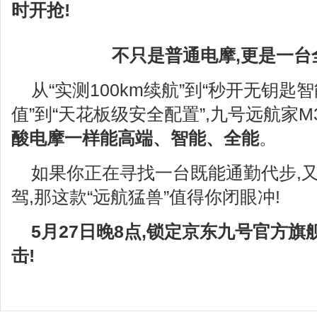
时开抢!
不只是普通电摩,更是一台
从“实测100km续航”到“秒开无钥匙智
值”到“天花板级安全配置”,九号远航家M3
酸电摩一样能高端、智能、全能
。
如果你正在寻找一台既能通勤代步,
驾,那这款“远航猛兽”值得你闭眼冲!
5
月
27
日晚
8
点,锁定京东九号官方旗舰
击!