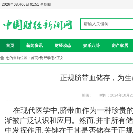
2026年08月06日 01:51 星期四
首页
新闻资讯
财经动态
娱乐八卦
房产家居
您的当前位置：
首页
>
财经动态
>正文
正规脐带血储存，为生命
编辑：
时间：2024年10月2
在现代医学中,脐带血作为一种珍贵的
渐被广泛认识和应用。然而,并非所有
中发挥作用,关键在于其是否储存于正