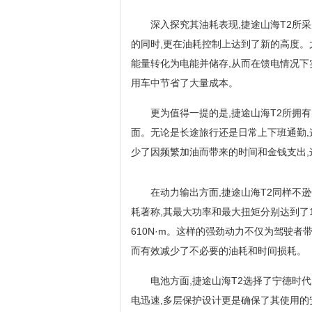
深入探究其油耗表现,捷途山海T2所采用
的同时,更在油耗控制上达到了新的高度。
能量转化为电能并储存,从而在馈电情况下实
用车中节省了大量成本。
更为值得一提的是,捷途山海T2所拥有
面。无论是长途旅行还是日常上下班通勤,
少了因频繁加油而带来的时间和金钱支出
在动力输出方面,捷途山海T2同样不逊
耗著称,其最大功率和最大扭矩分别达到了11
610N·m。这样的强劲动力不仅为驾驶者
而有效减少了不必要的油耗和时间损耗。
电池方面,捷途山海T2选择了宁德时代的
电迅速,多层保护设计更是确保了其使用的安