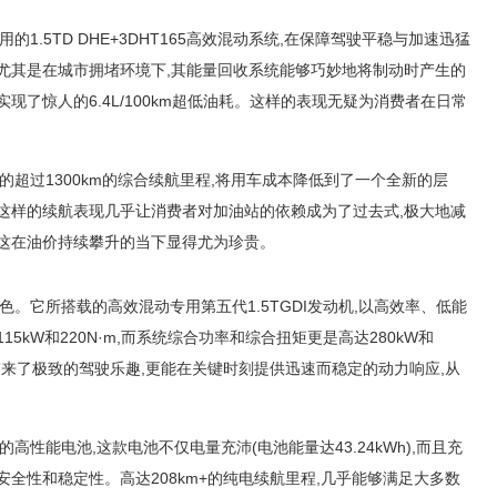
的1.5TD DHE+3DHT165高效混动系统,在保障驾驶平稳与加速迅猛
尤其是在城市拥堵环境下,其能量回收系统能够巧妙地将制动时产生的
现了惊人的6.4L/100km超低油耗。这样的表现无疑为消费者在日常
的超过1300km的综合续航里程,将用车成本降低到了一个全新的层
这样的续航表现几乎让消费者对加油站的依赖成为了过去式,极大地减
,这在油价持续攀升的当下显得尤为珍贵。
色。它所搭载的高效混动专用第五代1.5TGDI发动机,以高效率、低能
5kW和220N·m,而系统综合功率和综合扭矩更是高达280kW和
带来了极致的驾驶乐趣,更能在关键时刻提供迅速而稳定的动力响应,从
高性能电池,这款电池不仅电量充沛(电池能量达43.24kWh),而且充
全性和稳定性。高达208km+的纯电续航里程,几乎能够满足大多数