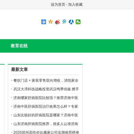
设为首页
-
加入收藏
教育在线
最新文章
餐饮门店 + 家装零售双向增收，清悦家全
国合伙人火热招募
武汉大湾科技战略投资武汉鸣季传媒 携手
布局AI短剧数字文创赛道
济南哪家肝病医院比较强？推荐济南中医
肝病医院
济南中医肝病医院治疗效果怎么样？专家
团队如何？
山东比较好的肝病医院是哪家？济南中医
肝病医院好在哪里？
山东济南肝病医院推荐，很多人认准济南
中医肝病医院
2026郑州高性价比搬家公司实测推荐榜单