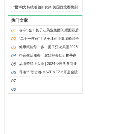
“樱”响力持续引领新食尚 美国西北樱桃刷
新高端水果消费标杆
热门文章
喜夺5金！扬子江药业集团闪耀国际质
量舞台
“二十一连冠”！扬子江药业集团蝉联全
国医药行业 QC小组成果发表一等奖总
健康赋能每一步，扬子江龙凤堂2025
数冠军
泰州马拉松赛鸣枪开跑
抖音生活服务「遛娃好去处」携手商
家构建亲子消费长效增长引擎
品牌营销上头条 | 2024今日头条商业
大会
寻趣“6”朝古都 MAZDA EZ-6开启金陵
CITY WALK