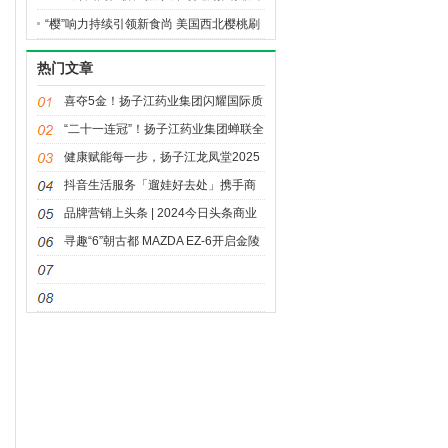
“樱”响力持续引领新食尚 美国西北樱桃刷
新高端水果消费标杆
热门文章
喜夺5金！扬子江药业集团闪耀国际质
量舞台
“二十一连冠”！扬子江药业集团蝉联全
国医药行业 QC小组成果发表一等奖总
健康赋能每一步，扬子江龙凤堂2025
数冠军
泰州马拉松赛鸣枪开跑
抖音生活服务「遛娃好去处」携手商
家构建亲子消费长效增长引擎
品牌营销上头条 | 2024今日头条商业
大会
寻趣“6”朝古都 MAZDA EZ-6开启金陵
CITY WALK