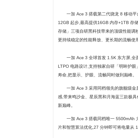
一加 Ace 3 搭载第二代骁龙 8 移动平
12GB 起步,最高提供16GB 内存+1T
存储」三项自研黑科技带来的顶级性能调校
更持续稳定的性能释放、更长期的流畅使
一加 Ace 3 全球首发 1.5K 东方
LTPO 电路设计,支持独家自研「明眸护眼」
寿命,把显示、护眼、流畅同时做到巅峰。
一加 Ace 3 采用同档领先的旗舰
感,带来鸣沙金、星辰黑和月海蓝三款极具
新巅峰。
一加 Ace 3 搭载同档唯一 5500mA
片和智慧算法优化,27 分钟即可将电量从 1