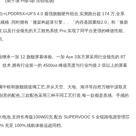
(南宁场 Pop-up 活动现场)
台+LPDDR5X+UFS 4.0 最强旗舰硬件组合,实测跑分超 174 万,全系
B 存储规格 ,同时拥有「微架构超算引擎」、「内存基因重组2.0」和「焕新
,以及行业领先的天工散热系统 Pro,实现了同平台更强的峰值性能、
用。
屏,全面继承一加 12 旗舰屏幕体验。一加 Ace 3东方屏采用行业领先的 8T
技术,拥有行业第一的 4500nit 峰值亮度与行业均值 2 倍以上的屏幕
级金属中框和旗舰级玻璃工艺,并从天空、大地、海洋等自然万物中汲取灵
创意的配色,三款配色采用三种不同工艺打造,每一款都是质感、手感的
h 大电池,支持长寿版100W闪充,配合 SUPERVOOC S 全链路电源管理芯
% 充至 100%,续航体验远超同档。