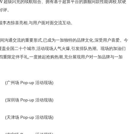
100W 超级闪充的续航组合、拥有基于超算平台的旗舰同款性能调校,软硬
好评。
区总裁李杰惊喜亮相,与用户面对面交流互动。
油之间沟通交流的重要形式,已成为一加独特的品牌文化,深受用户喜爱。今
模空前,覆盖全国二十个城市,活动现场人气火爆,引发排队热潮。现场的加油们
四重限定伴手礼,一度掀起抢购热潮,充分展现用户对一加品牌与一加
(广州场 Pop-up 活动现场)
(深圳场 Pop-up 活动现场)
(天津场 Pop-up 活动现场)