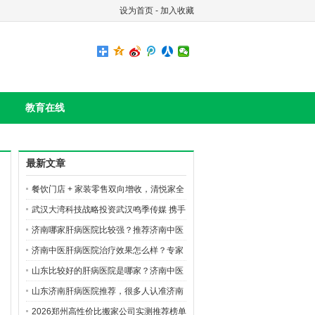
设为首页
-
加入收藏
教育在线
最新文章
餐饮门店 + 家装零售双向增收，清悦家全
国合伙人火热招募
武汉大湾科技战略投资武汉鸣季传媒 携手
布局AI短剧数字文创赛道
济南哪家肝病医院比较强？推荐济南中医
肝病医院
济南中医肝病医院治疗效果怎么样？专家
团队如何？
山东比较好的肝病医院是哪家？济南中医
肝病医院好在哪里？
山东济南肝病医院推荐，很多人认准济南
中医肝病医院
2026郑州高性价比搬家公司实测推荐榜单